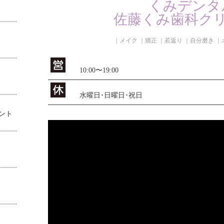
くみデンタ
佐藤くみ歯科ク
｜メイク ｜矯正 ｜若返り ｜自分磨き ｜
10:00〜19:00
水曜日･日曜日･祝日
ント