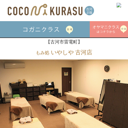
【古河市雷電町】
いやしや 古河店
もみ処