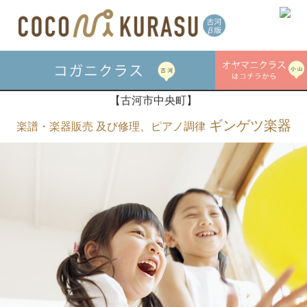
【古河市中央町】
ギンゲツ楽器
楽譜・楽器販売 及び修理、ピアノ調律